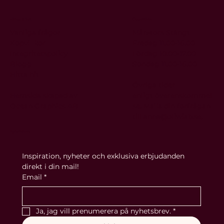
Villkor & info
Öppettider
Vanliga frågor
Mån-tors Stängt
Köpvillkor
Fredag 11.00-16.00
Integritetspolicy
Lördag 10.00-17.00
Blogg
Söndag 11.00-16.00
Hitta hit
Övriga tider
Hemsida skapad av
enligt
överenskommel
Ocean Graphics AB
se. Maila din förfrågan
till
anna@oliwiab.se
.
Nyhetsbrev
Inspiration, nyheter och exklusiva erbjudanden 
direkt i din mail!
Email
*
Ja, jag vill prenumerera på nyhetsbrev.
*