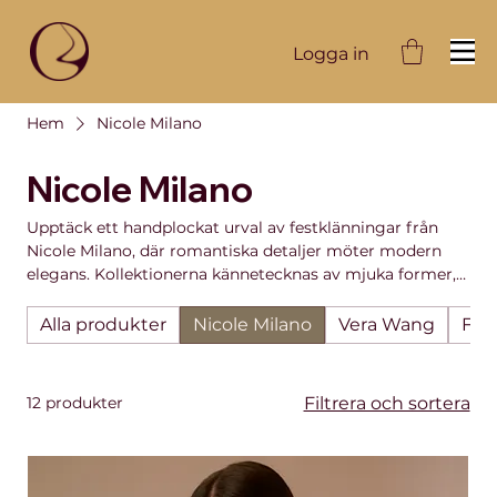
Logga in
Hem
Nicole Milano
Nicole Milano
Upptäck ett handplockat urval av festklänningar från
Nicole Milano, där romantiska detaljer möter modern
elegans. Kollektionerna kännetecknas av mjuka former,
lyxiga tyger och feminina snitt som framhäver
silhuetten på ett vackert och smickrande sätt.
Alla produkter
Nicole Milano
Vera Wang
Fes
Klänningarna passar utmärkt som festklänning,
balklänning eller till bröllop och andra speciella tillfällen.
Du kan enkelt handla online i vår webshop eller prova
12 produkter
Filtrera och sortera
och köpa klänningarna i vår butik i Bromma, Stockholm
för en trygg och personlig shoppingupplevelse.