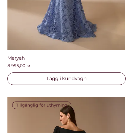
Maryah
Pris
8 995,00 kr
Lägg i kundvagn
Tillgänglig för uthyrning