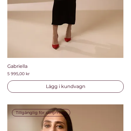
Gabriella
Pris
5 995,00 kr
Lägg i kundvagn
Tillgänglig för uthyrning