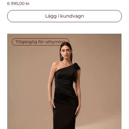
Pris
6 995,00 kr
Lägg i kundvagn
Tillgänglig för uthyrning