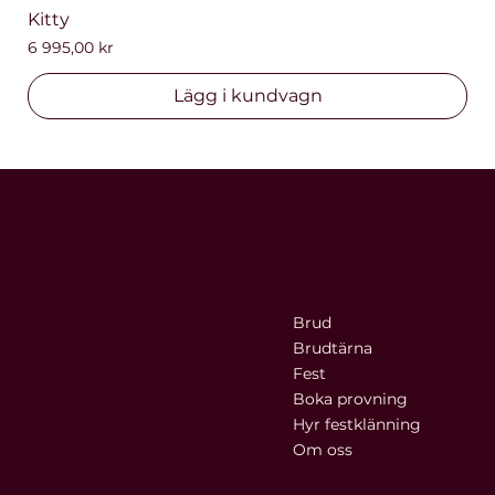
Kitty
Pris
6 995,00 kr
Lägg i kundvagn
OLIWIA.B
Kontakt
Meny
Brud
Ängby Torg 10
168 56 Bromma
Brudtärna
Fest
076 - 777 41 00
Boka provning
anna@oliwiab.se
Hyr festklänning
Om oss