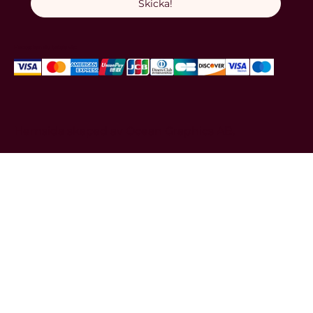
Skicka!
Hos oss kan du betala via:
Hemsida skapad av
Ocean Graphics AB.