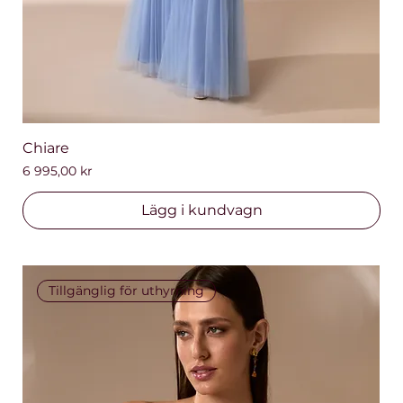
Chiare
Pris
6 995,00 kr
Lägg i kundvagn
Tillgänglig för uthyrning