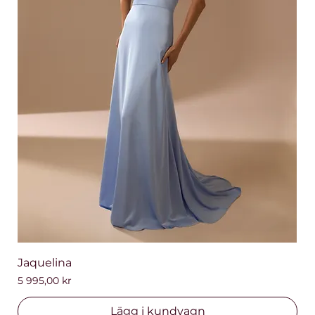
Jaquelina
Pris
5 995,00 kr
Lägg i kundvagn