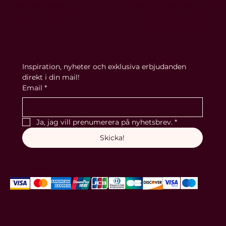
Vanliga frågor
Mån-tors Stängt
Köpvillkor
Fredag 11.00-16.00
Integritetspolicy
Lördag 10.00-17.00
Blogg
Söndag 11.00-16.00
Hitta hit
Övriga tider
Hemsida skapad av
enligt
överenskommel
Ocean Graphics AB
se. Maila din förfrågan
till
anna@oliwiab.se
.
Nyhetsbrev
Inspiration, nyheter och exklusiva erbjudanden 
direkt i din mail!
Email
*
Ja, jag vill prenumerera på nyhetsbrev.
*
Skicka!