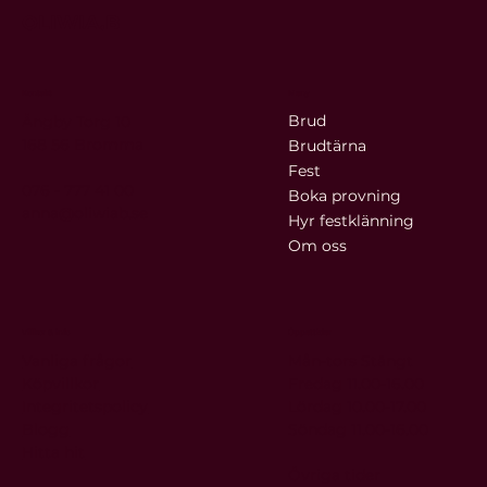
OLIWIA.B
Kontakt
Meny
Brud
Ängby Torg 10
168 56 Bromma
Brudtärna
Fest
076 - 777 41 00
Boka provning
anna@oliwiab.se
Hyr festklänning
Om oss
Villkor & info
Öppettider