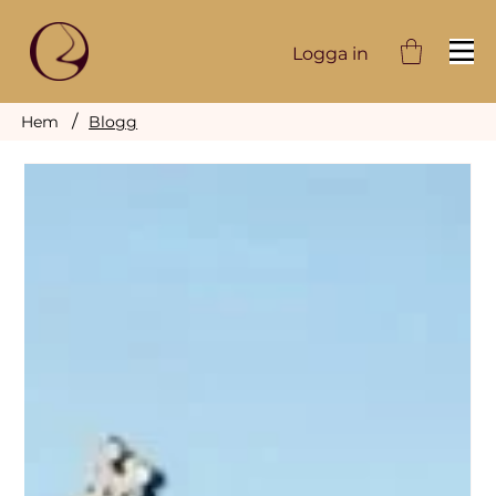
Logga in
/
Hem
Blogg