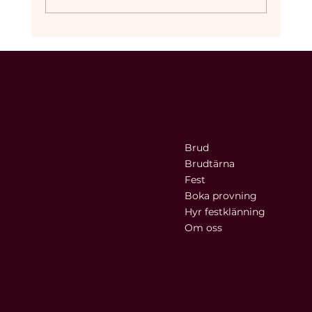
OLIWIA.B
Så väljer du rätt brudklänning - en
komplett guide inför provning
Kontakt
Meny
Brud
Ängby Torg 10
168 56 Bromma
Brudtärna
Fest
076 - 777 41 00
Boka provning
anna@oliwiab.se
Hyr festklänning
Om oss
Villkor & info
Öppettider
Vanliga frågor
Mån-tors Stängt