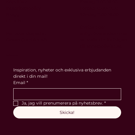
Köpvillkor
Fredag 11.00-16.00
Integritetspolicy
Lördag 10.00-17.00
Blogg
Söndag 11.00-16.00
Hitta hit
Övriga tider
Hemsida skapad av
enligt
överenskommel
Ocean Graphics AB
se. Maila din förfrågan
till
anna@oliwiab.se
.
Nyhetsbrev
Inspiration, nyheter och exklusiva erbjudanden 
direkt i din mail!
Email
*
Ja, jag vill prenumerera på nyhetsbrev.
*
Skicka!
Hos oss kan du betala via: