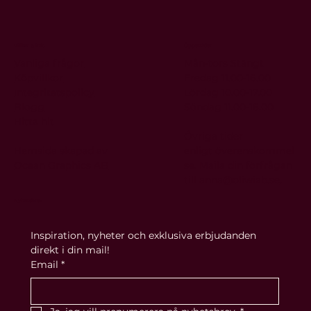
Villkor & info
Öppettider
Vanliga frågor
Mån-tors Stängt
Köpvillkor
Fredag 11.00-16.00
Integritetspolicy
Lördag 10.00-17.00
Blogg
Söndag 11.00-16.00
Hitta hit
Övriga tider
Hemsida skapad av
enligt
överenskommel
Ocean Graphics AB
se. Maila din förfrågan
till
anna@oliwiab.se
.
Nyhetsbrev
Inspiration, nyheter och exklusiva erbjudanden 
direkt i din mail!
Email
*