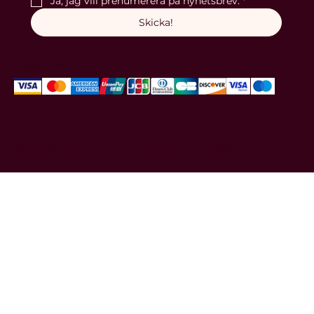
Ja, jag vill prenumerera på nyhetsbrev.
*
Skicka!
Hos oss kan du betala via:
Hemsida skapad av
Ocean Graphics AB.