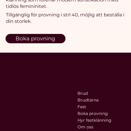
tidlös femininitet.
Tillgänglig för provning i strl 40, möjlig att beställa i
din storlek.
Boka provning
OLIWIA.B
Kontakt
Meny
Brud
Ängby Torg 10
168 56 Bromma
Brudtärna
Fest
076 - 777 41 00
Boka provning
anna@oliwiab.se
Hyr festklänning
Om oss