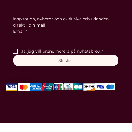
Hemsida skapad av
enligt
överenskommel
Ocean Graphics AB
se. Maila din förfrågan
till
anna@oliwiab.se
.
Nyhetsbrev
Inspiration, nyheter och exklusiva erbjudanden 
direkt i din mail!
Email
*
Ja, jag vill prenumerera på nyhetsbrev.
*
Skicka!
Hos oss kan du betala via: