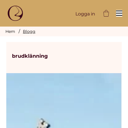
Logga in
/
Hem
Blogg
brudklänning