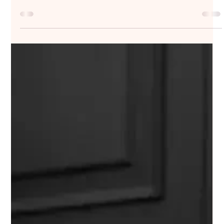
Bröllopstrender 2026 - Brud & brudtärna | Oliwia.b