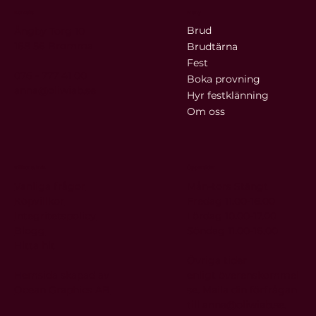
OLIWIA.B
Kontakt
Meny
Brud
Ängby Torg 10
168 56 Bromma
Brudtärna
Fest
076 - 777 41 00
Boka provning
anna@oliwiab.se
Hyr festklänning
Om oss
Villkor & info
Öppettider
Vanliga frågor
Mån-tors Stängt
Köpvillkor
Fredag 11.00-16.00
Integritetspolicy
Lördag 10.00-17.00
Blogg
Söndag 11.00-16.00
Hitta hit
Övriga tider