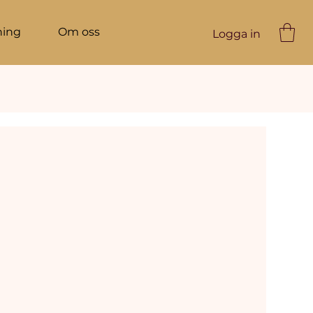
ning
Om oss
Logga in