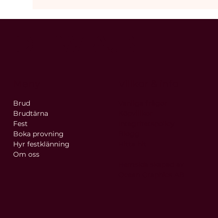
OLIWIA.B
Meny
Villkor & info
Brud
Vanliga frågor
Brudtärna
Köpvillkor
Fest
Integritetspolicy
Boka provning
Blogg
Hyr festklänning
Hitta hit
Om oss
Hemsida skapad av
Ocean Graphics AB