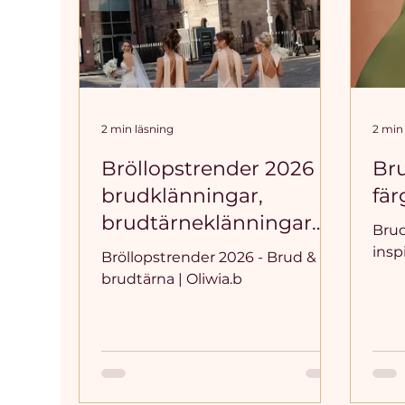
2 min läsning
2 min
Bröllopstrender 2026 -
Bru
brudklänningar,
fär
brudtärneklänningar
Brud
och detaljer
insp
Bröllopstrender 2026 - Brud &
brudtärna | Oliwia.b