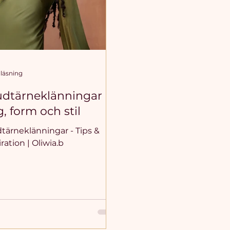
 läsning
dtärneklänningar -
g, form och stil
tärneklänningar - Tips &
iration | Oliwia.b