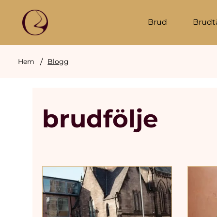
Brud
Brudt
/
Hem
Blogg
brudfölje