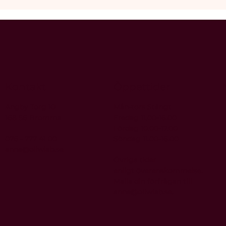
Kontakt
Öppettider
Ängby Torg 10
Mån-tors Stängt
168 56 Bromma
Fredag 11.00-16.00
Lördag 10.00-17.00
076 - 777 41 00
Söndag 11.00-16.00
anna@oliwiab.se
Övriga tider
enligt
överenskommelse.
Maila din förfrågan till
anna@oliwiab.se
.